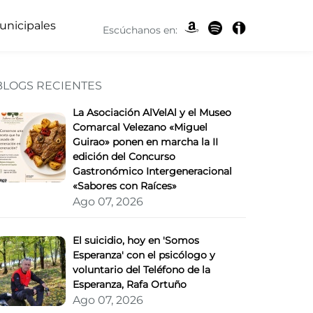
unicipales
Escúchanos en:
BLOGS RECIENTES
nca Cultiva Salud
La Asociación AlVelAl y el Museo
Comarcal Velezano «Miguel
Guirao» ponen en marcha la II
edición del Concurso
Gastronómico Intergeneracional
«Sabores con Raíces»
Ago 07, 2026
El suicidio, hoy en 'Somos
Esperanza' con el psicólogo y
voluntario del Teléfono de la
Esperanza, Rafa Ortuño
Ago 07, 2026