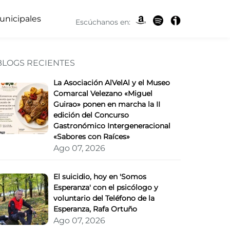
unicipales
Escúchanos en:
BLOGS RECIENTES
 Ecoencuentro y la IV F
La Asociación AlVelAl y el Museo
Comarcal Velezano «Miguel
Guirao» ponen en marcha la II
edición del Concurso
Gastronómico Intergeneracional
«Sabores con Raíces»
Ago 07, 2026
El suicidio, hoy en 'Somos
Esperanza' con el psicólogo y
voluntario del Teléfono de la
Esperanza, Rafa Ortuño
Ago 07, 2026