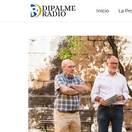
Inicio
La Pr
Almócita acoge es