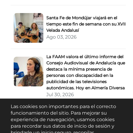
Santa Fe de Mondújar viajará en el
tiempo este fin de semana con su XVII
Velada Andalusí
Ago 03, 2026
La FAAM valora el último informe del
Consejo Audiovisual de Andalucía que
destaca la mínima presencia de
personas con discapacidad en la
publicidad de las televisiones
autonómicas. Hoy en Almería Diversa
Jul 30, 2026
Las cookies son importantes para el correcto
Buscar
funcionamiento del sitio. Para mejorar su
experiencia de navegación, usamos cookies
para recordar sus datos de inicio de sesión y
brindarle un inicio seguro, recopilar