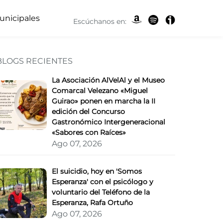
unicipales
Escúchanos en:
BLOGS RECIENTES
ope' como puesta de la
La Asociación AlVelAl y el Museo
Comarcal Velezano «Miguel
Guirao» ponen en marcha la II
edición del Concurso
Gastronómico Intergeneracional
«Sabores con Raíces»
Ago 07, 2026
El suicidio, hoy en 'Somos
Esperanza' con el psicólogo y
voluntario del Teléfono de la
Esperanza, Rafa Ortuño
Ago 07, 2026