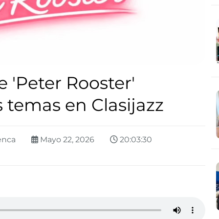
 'Peter Rooster'
 temas en Clasijazz
enca
Mayo 22, 2026
20:03:30