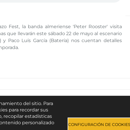
zo Fest, la banda almeriense 'Peter Rooster' visita
as que llevarán este sábado 22 de mayo al escenario
oz) y Paco Luís García (Batería) nos cuentan detalles
mporada.
Buscar
namiento del sitio. Para
ies para recordar sus
Escúchanos en:
, recopilar estadísticas
e contenido personalizado
CONFIGURACIÓN DE COOKIE