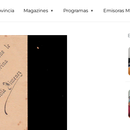
Pasar al contenido principal
ovincia
Magazines
Programas
Emisoras M
icados, hoy en Sanseac