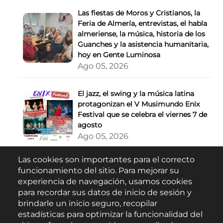
Las fiestas de Moros y Cristianos, la
Feria de Almería, entrevistas, el habla
almeriense, la música, historia de los
Guanches y la asistencia humanitaria,
hoy en Gente Luminosa
Ago 05, 2026
El jazz, el swing y la música latina
protagonizan el V Musimundo Enix
Festival que se celebra el viernes 7 de
agosto
Ago 05, 2026
Las cookies son importantes para el correcto
Buscar
funcionamiento del sitio. Para mejorar su
experiencia de navegación, usamos cookies
para recordar sus datos de inicio de sesión y
brindarle un inicio seguro, recopilar
estadísticas para optimizar la funcionalidad del