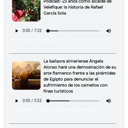
Pódcast- 23 años como alcalde de
Velefique: la historia de Rafael
García Sola
reportaje_retirada_alcalde_de_velefique.mp3
La bailaora almeriense Ángela
Alonso hará una demostración de su
arte flamenco frente a las pirámides
de Egipto para denunciar el
sufrimiento de los camellos con
fines turísticos
29-10_asun__egipto_ángela_alonso.mp3