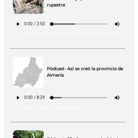
rupestre
La_cueva_de_ambrosio_de_vélez_blanco.mp3
Pódcast- Así se creó la provincia de
Almería
La_creación_de_la_provincia_de_almería.mp3