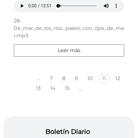
28-
04_mar_de_los_ríos._paseo_con_ojos_de_ma
r.mp3
Leer más
Paginación
Primera página
Página anterior
…
7
8
9
10
11
12
Siguiente página
Última página
13
14
15
…
Boletín Diario