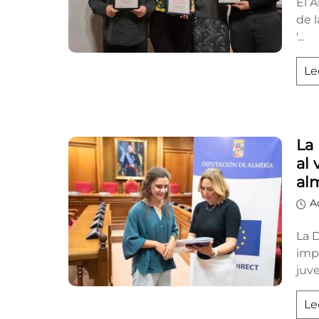
El A
de l
'...
Le
La 
al
al
A
La 
impu
juve
Le