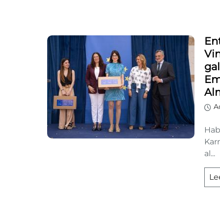
En
Vin
ga
Em
Al
A
Hab
Kar
al...
Le