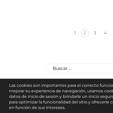
Paginación
Primera página
Página anterior
1
2
3
4
Las cookies son importantes para el correcto funcio
mejorar su experiencia de navegación, usamos cook
datos de inicio de sesión y brindarle un inicio seguro
para optimizar la funcionalidad del sitio y ofrecerl
en función de sus intereses.