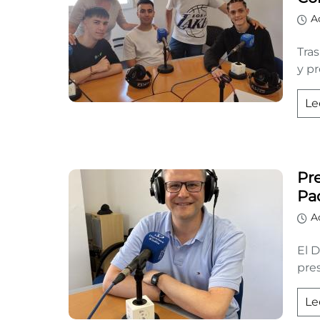
A
Tras
y pr
Le
Pr
Pa
A
El D
pres
Le