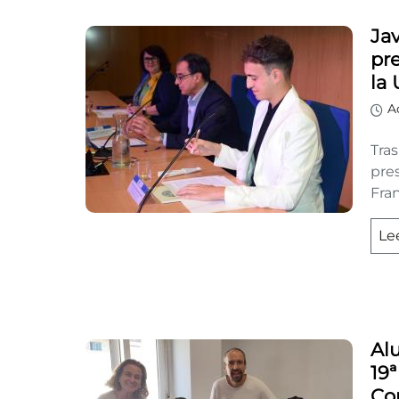
Ja
pr
la
A
Tra
pre
Fran
Le
Al
19
Co