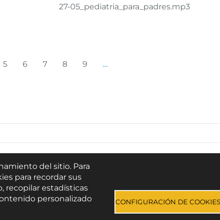
27-05_pediatria_para_padres.mp3
Siguiente página
Última página
5
6
7
8
9
…
Buscar
namiento del sitio. Para
ies para recordar sus
Escúchanos en:
, recopilar estadísticas
e contenido personalizado
CONFIGURACIÓN DE COOKIE