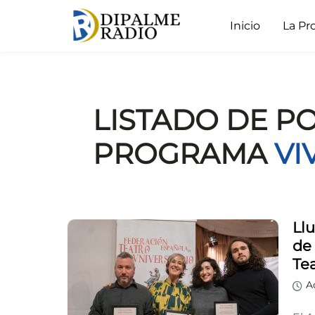
Inicio
La Pr
LISTADO DE P
PROGRAMA
VI
Llu
de
Tea
A